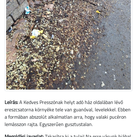
Leírás:
A Kedves Presszónak helyt adó ház oldalában lévő
ereszcsatorna környéke tele van guanóval, levelekkel. Ebben
a formában abszolút alkalmatlan arra, hogy valaki pucéron
lemásszon rajta. Egyszerűen gusztustalan.
Megoldási javaslat:
Takarítsa ki a tulaj! Na erre várunk hiába!