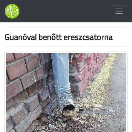
Guanóval benőtt ereszcsatorna