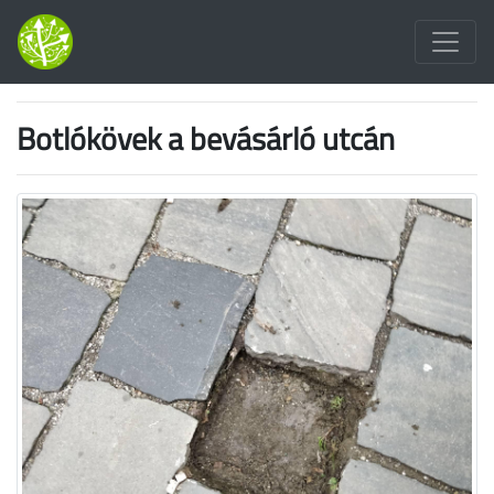
Botlókövek a bevásárló utcán