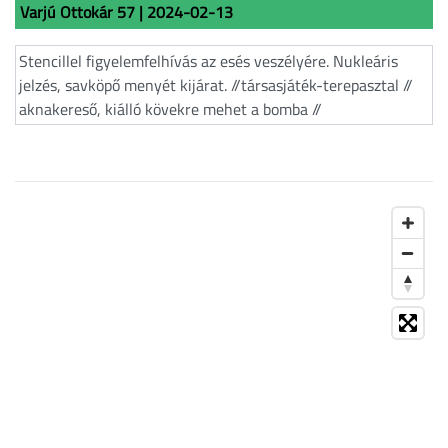
Varjú Ottokár 57 | 2024-02-13
Stencillel figyelemfelhívás az esés veszélyére. Nukleáris
jelzés, savköpő menyét kijárat. //társasjáték-terepasztal //
aknakereső, kiálló kövekre mehet a bomba //