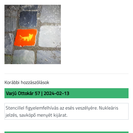
Korábbi hozzászólások
Varjú Ottokár 57 | 2024-02-13
Stencillel figyelemfelhívás az esés veszélyére. Nukleáris
jelzés, savköpő menyét kijárat.