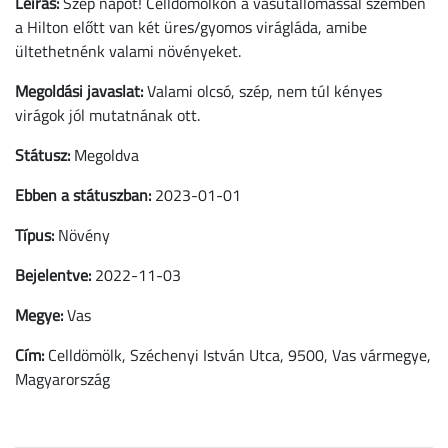
Leírás:
Szép napot! Celldömölkön a vasútállomással szemben
a Hilton előtt van két üres/gyomos virágláda, amibe
ültethetnénk valami növényeket.
Megoldási javaslat:
Valami olcsó, szép, nem túl kényes
virágok jól mutatnának ott.
Státusz:
Megoldva
Ebben a státuszban:
2023-01-01
Típus:
Növény
Bejelentve:
2022-11-03
Megye:
Vas
Cím:
Celldömölk, Széchenyi István Utca, 9500, Vas vármegye,
Magyarország