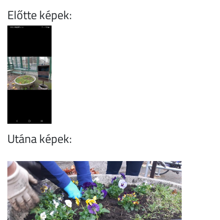
Előtte képek:
Utána képek: